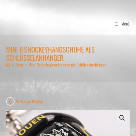
Zum
Inhalt
springen
Menü
MINI EISHOCKEYHANDSCHUHE ALS
SCHLÜSSELANHÄNGER
>
Shop
>
Mini Eishockeyhandschuhe als Schlüsselanhänger
Vorheriges Produkt