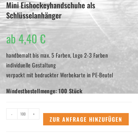
Mini Eishockeyhandschuhe als
Schlüsselanhänger
ab
4,40
€
handbemalt bis max. 5 Farben, Logo 2-3 Farben
individuelle Gestaltung
verpackt mit bedruckter Werbekarte in PE-Beutel
Mindestbestellmenge: 100 Stück
Mini
-
+
ZUR ANFRAGE HINZUFÜGEN
Eishockeyhandschuhe
als
Schlüsselanhänger