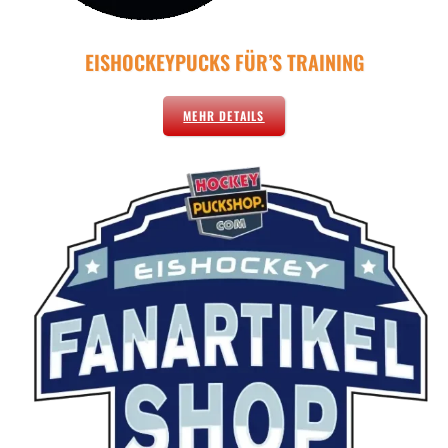
EISHOCKEYPUCKS FÜR’S TRAINING
MEHR DETAILS