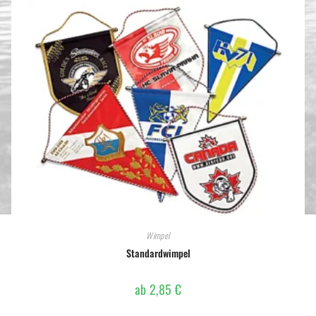
Wimpel
Standardwimpel
ab
2,85
€