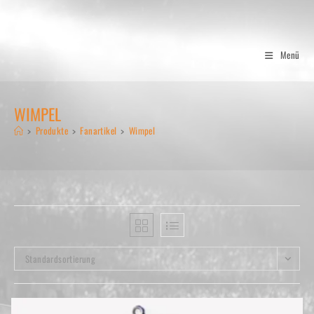
Zum
Inhalt
springen
Menü
WIMPEL
>
Produkte
>
Fanartikel
>
Wimpel
Standardsortierung