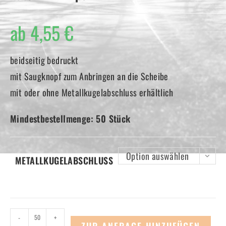
ab
4,55
€
beidseitig bedruckt
mit Saugknopf zum Anbringen an die Scheibe
mit oder ohne Metallkugelabschluss erhältlich
Mindestbestellmenge: 50 Stück
Option auswählen
METALLKUGELABSCHLUSS
Auto
-
+
ZUR ANFRAGE HINZUFÜGEN