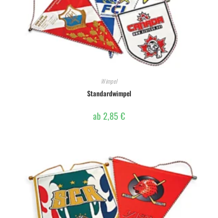
Wimpel
Standardwimpel
ab
2,85
€