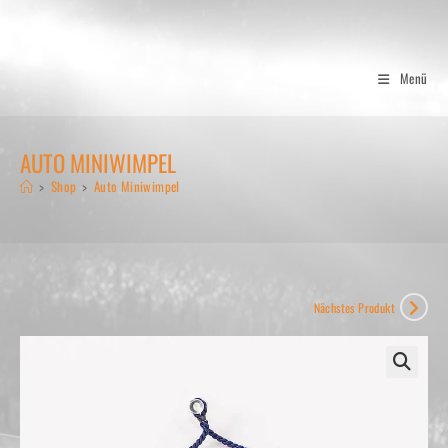
Zum
Inhalt
springen
Menü
AUTO MINIWIMPEL
>
Shop
>
Auto Miniwimpel
Nächstes Produkt