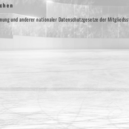
ichen
nung und anderer nationaler Datenschutzgesetze der Mitgliedss