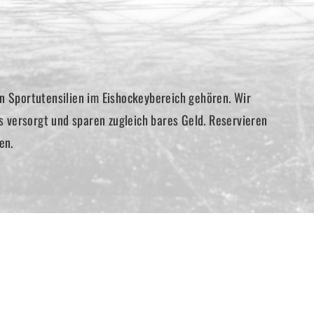
n Sportutensilien im Eishockeybereich gehören. Wir
versorgt und sparen zugleich bares Geld. Reservieren
en.