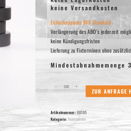
keine Versandkosten
Eishockeypucks IIHF Standard
Verlängerung des ABO’s jederzeit mögl
keine Kündigungsfristen
Lieferung zu Fixterminen ohne zusätzl
Mindestabnahmemenge 3
Eishockeypuck
-
+
ZUR ANFRAGE 
-
ABO
für
Artikelnummer:
00105
Vereine
Kategorie:
Teampakete
Menge