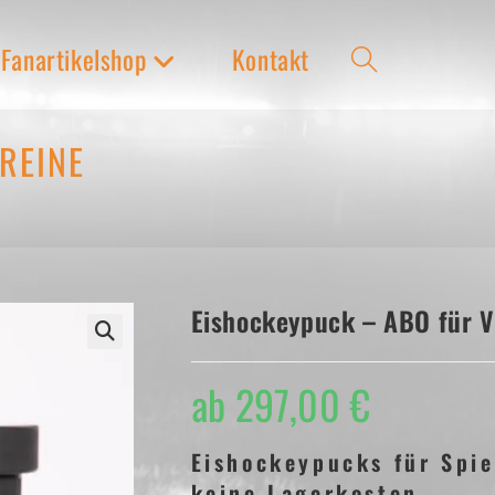
Fanartikelshop
Kontakt
Website-
Suche
REINE
umschalten
Eishockeypuck – ABO für V
ab
297,00
€
Eishockeypucks für Spie
keine Lagerkosten