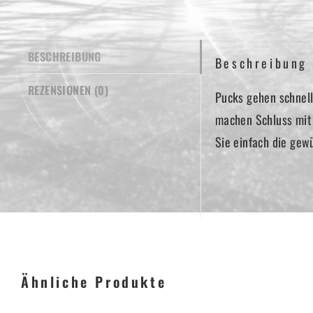
BESCHREIBUNG
Beschreibung
REZENSIONEN (0)
Pucks gehen schnell
machen Schluss mit 
Sie einfach die gew
Ähnliche Produkte