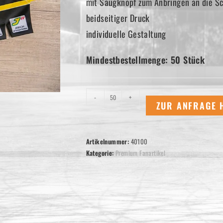
mit Saugknopf zum Anbringen an die S
beidseitiger Druck
individuelle Gestaltung
Mindestbestellmenge: 50 Stück
Auto
-
+
ZUR ANFRAGE 
Minieishockeytrikots
Menge
Artikelnummer:
40100
Kategorie:
Premium Fanartikel