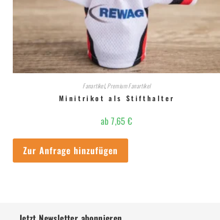
Fanartikel
,
Premium Fanartikel
Minitrikot als Stifthalter
ab
7,65
€
Zur Anfrage hinzufügen
Jetzt Newsletter abonnieren