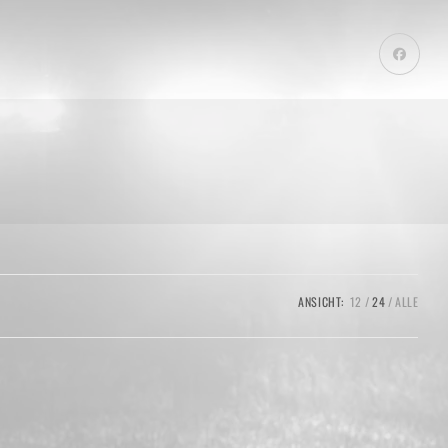
ANSICHT:
12
24
ALLE