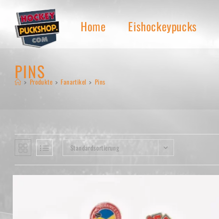
Zum
Inhalt
Home
Eishockeypucks
springen
PINS
>
Produkte
>
Fanartikel
>
Pins
Standardsortierung