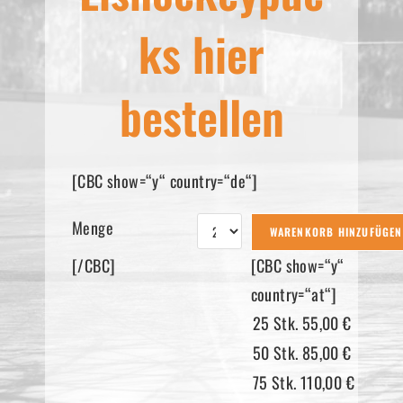
ks hier
bestellen
[CBC show=“y“ country=“de“]
Menge
[/CBC]
[CBC show=“y“
country=“at“]