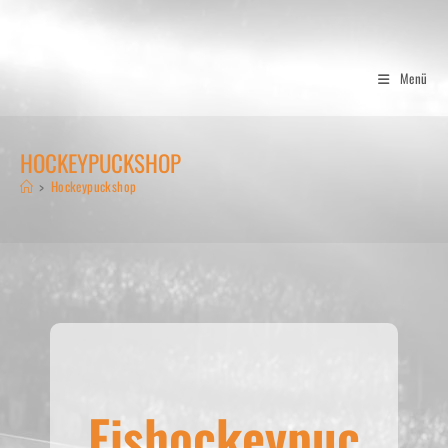
Zum
Inhalt
springen
Menü
HOCKEYPUCKSHOP
>
Hockeypuckshop
Eishockeypuc