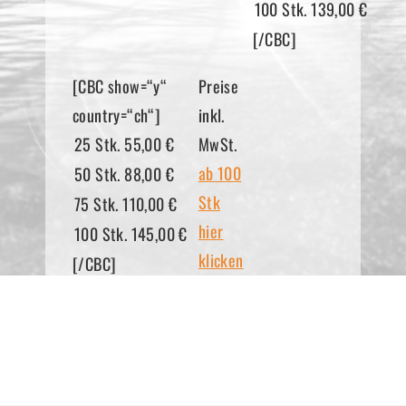
[/CBC]
[CBC show=“y“
Preise
country=“ch“]
inkl.
MwSt.
ab 100
Stk
hier
klicken
[/CBC]